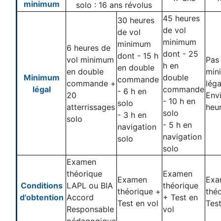
minimum
solo : 16 ans révolus
45 heures
30 heures
de vol
de vol
minimum
minimum
6 heures de
dont - 25
dont - 15 h
vol minimum
Pas
h en
en double
en double
min
Minimum
double
commande
commande +
léga
légal
commande
- 6 h en
20
Env
- 10 h en
solo
atterrissages
heu
solo
- 3 h en
solo
- 5 h en
navigation
navigation
solo
solo
Examen
théorique
Examen
Examen
Exa
Conditions
LAPL ou BIA
théorique
théorique +
thé
d'obtention
Accord
+ Test en
Test en vol
Test
Responsable
vol