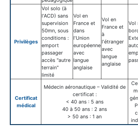
pédagogique
Vol solo (à
l'ACD) sans
Vol en
Vol en
supervision
France et
Vol 
France et
50mn, sous
dans
bor
à
conditions :
l'Union
Ext
Privilèges
l'étranger
emport
européenne
auto
avec
passager
avec
emp
langue
accès "autre
langue
pas
anglaise
terrain"
anglaise
limité
Cer
Médecin aéronautique – Validité de
m
certificat :
Certificat
gén
< 40 ans : 5 ans
médical
P
40 à 50 ans : 2 ans
c
> 50 ans : 1 an
ind