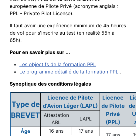
européenne de Pilote Privé (acronyme anglais :
PPL - Private Pilot License).
Il faut avoir une expérience
minimum de 45 heures
de vol pour s'inscrire au test (en réalité 55h à
65h).
Pour en savoir plus sur ...
Les objectifs de la formation PPL
Le programme détaillé
de la formation PPL
,
.
Synoptique des conditions légales
Licence de Pilote
Licence
Li
Type de
d'Avion Léger (LAPL)
de Pilote
de
BREVET
Privé
U
Attestation
LAPL
(PPL)
ABL
16 ans
17 ans
Âge
17 ans
1