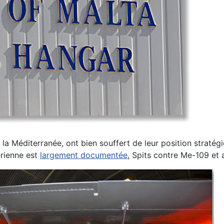
e la
Méditerranée, ont bien
souffert de leur position
stratég
érienne est
largement
documentée
, Spits
contre Me-109 et