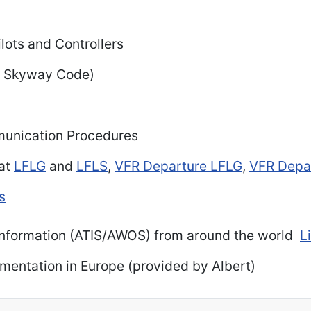
ilots and Controllers
P Skyway Code)
unication Procedures
 at
LFLG
and
LFLS
,
VFR Departure LFLG
,
VFR Depa
s
nformation (ATIS/AWOS) from around the world
L
mentation in Europe (provided by Albert)