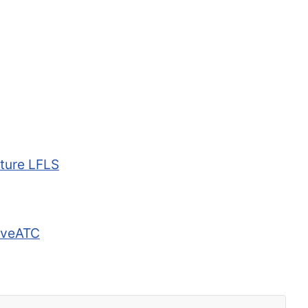
ture LFLS
iveATC