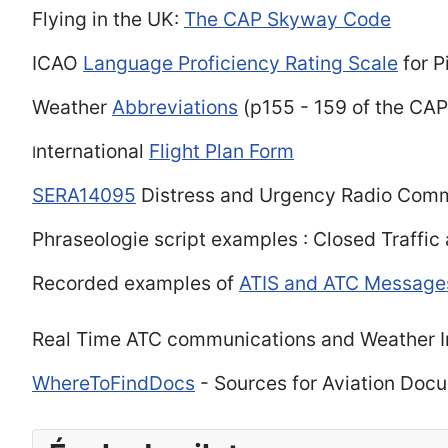
Flying in the UK:
The CAP Skyway Code
ICAO
Language Proficiency Rating Scale
for P
Weather
Abbreviations
(p155 - 159 of the CA
nternational
Flight Plan Form
I
SERA14095
Distress and Urgency Radio Comm
Phraseologie script examples : Closed Traffic
Recorded examples of
ATIS and ATC Message
Real Time ATC communications and Weather I
WhereToFindDocs
- Sources for Aviation Docu