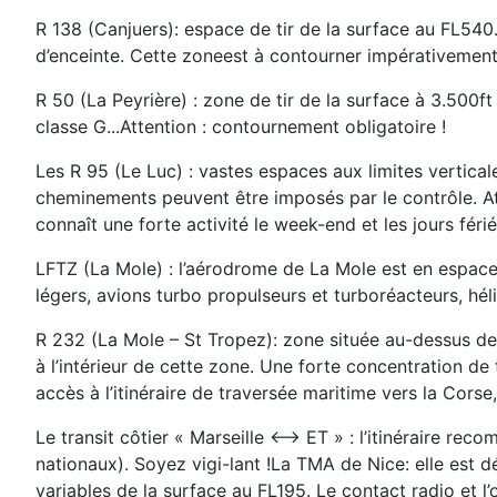
R 138 (Canjuers): espace de tir de la surface au FL540. 
d’enceinte. Cette zoneest à contourner impérativement,
R 50 (La Peyrière) : zone de tir de la surface à 3.500
classe G...Attention : contournement obligatoire !
Les R 95 (Le Luc) : vastes espaces aux limites vertical
cheminements peuvent être imposés par le contrôle. At
connaît une forte activité le week-end et les jours férié
LFTZ (La Mole) : l’aérodrome de La Mole est en espace 
légers, avions turbo propulseurs et turboréacteurs, hé
R 232 (La Mole – St Tropez): zone située au-dessus de 
à l’intérieur de cette zone. Une forte concentration de
accès à l’itinéraire de traversée maritime vers la Corse, .
Le transit côtier « Marseille <--> ET » : l’itinéraire
nationaux). Soyez vigi-lant !La TMA de Nice: elle est 
variables de la surface au FL195. Le contact radio et l