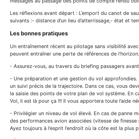
messages au passage des points de compte rendu obl
Les réflexions avant départ : L’emport du canot de sauv
suivants :- distance d’un lieu d’atterrissage,- état et te
Les bonnes pratiques
Un entraînement récent au pilotage sans visibilité ave
peuvent entraîner une perte de références de l’horizon. 
- Assurez-vous, au travers du briefing passagers avant 
- Une préparation et une gestion du vol approfondies. 
un suivi précis de la trajectoire. Dans ce cas, vous de
la saisie des points de votre plan de vol système. En c
Vol, il est là pour ça !!! Il vous apportera toute l’aid
- Privilégier un niveau de vol élevé. En cas de panne m
des performances avion associées (vitesse de finesse m
Ayez toujours à l’esprit l’endroit où la côte est la plus 