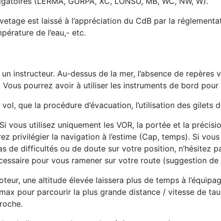
igatoires (LERMA, GURPA, XC, LONSU, MB, WC, NW, W).
etage est laissé à l’appréciation du CdB par la réglementat
mpérature de l’eau,- etc.
c un instructeur. Au-dessus de la mer, l’absence de repères 
Vous pourrez avoir à utiliser les instruments de bord pour g
vol, que la procédure d’évacuation, l’utilisation des gilet
Si vous utilisez uniquement les VOR, la portée et la précis
vrez privilégier la navigation à l’estime (Cap, temps). Si vo
as de difficultés ou de doute sur votre position, n’hésitez 
e nécessaire pour vous ramener sur votre route (suggestion de
oteur, une altitude élevée laissera plus de temps à l’équip
ax pour parcourir la plus grande distance / vitesse de taux
proche.