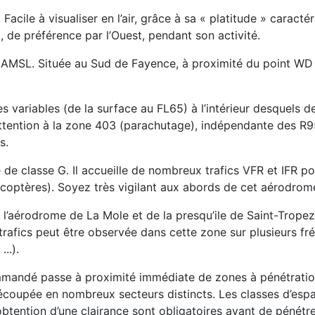
Facile à visualiser en l’air, grâce à sa « platitude » caract
 de préférence par l’Ouest, pendant son activité.
ft AMSL. Située au Sud de Fayence, à proximité du point WD
es variables (de la surface au FL65) à l’intérieur desquels
tention à la zone 403 (parachutage), indépendante des R95, 
s.
de classe G. Il accueille de nombreux trafics VFR et IFR p
licoptères). Soyez très vigilant aux abords de cet aérodrom
l’aérodrome de La Mole et de la presqu’ile de Saint-Tropez
 trafics peut être observée dans cette zone sur plusieurs fr
..).
 recommandé passe à proximité immédiate de zones à pénétrat
découpée en nombreux secteurs distincts. Les classes d’espac
’obtention d’une clairance sont obligatoires avant de pénétre