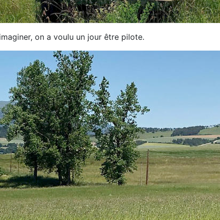
 imaginer, on
a voulu un jour être pilote
.