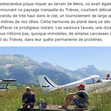
descendus pique-niquer au terrain de
Mens, où avait égale
it mouvant ce
paysage tranquille du Trièves, courbant délic
escendu
de très haut dans le ciel, un tournoiement de large a
e
mètres de nos têtes. Cette harmonie du plané dans ce
déc
effacer ce prodigieux instant.
Les vautours fauves, une diz
ous n’étions pas, quoique
immobiles, de simples carcasses à
Sud du Trièves, dans
leur quête permanente de protéines.