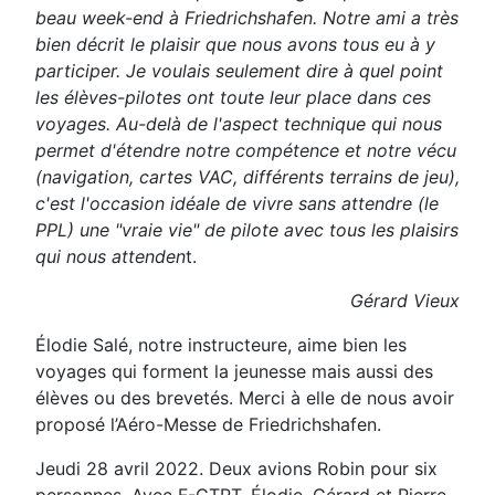
beau week-end à Friedrichshafen.
Notre ami a très
bien décrit le plaisir que nous avons tous eu à
y
participer. Je voulais seulement dire à quel point
les élèves-
pilotes ont toute leur place dans ces
voyages.
Au-delà de l'aspect technique qui nous
permet d'étendre notre
compétence et notre vécu
(navigation, cartes VAC, différents
terrains de jeu),
c'est l'occasion idéale de vivre sans attendre
(le
PPL) une "vraie vie" de pilote avec tous les plaisirs
qui nous
attenden
t.
Gérard Vieux
Élodie Salé,
notre instructeure, aime bien les
voyages qui forment la jeunesse mais aussi des
élèves ou
des brevetés. Merci à elle de nous avoir
proposé l’Aéro-Messe de Friedrichshafen.
Jeudi 28 avril 2022. Deux avions Robin pour six
personnes. Avec F-GTPT, Élodie, Gérard et Pierre