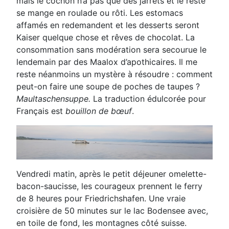
mais le cochon n’a pas que des jarrets et le reste
se mange en
roulade ou rôti. Les estomacs
affamés en redemandent et les desserts seront
Kaiser quelque chose et
rêves de chocolat. La
consommation sans modération sera secourue le
lendemain par des Maalox
d’apothicaires. Il me
reste néanmoins un mystère à résoudre : comment
peut-on faire une soupe de
poches de taupes ?
Maultaschensuppe
.
La traduction édulcorée pour
Français est
bouillon de bœuf
.
Vendredi matin, après le petit déjeuner omelette-
bacon-saucisse, les courageux prennent le ferry
de 8
heures pour Friedrichshafen. Une vraie
croisière de 50 minutes sur le lac Bodensee avec,
en toile de fond,
les montagnes côté suisse.