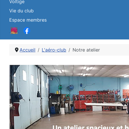
Voltige
Vie du club
Espace membres
Accueil
L'aéro-club
Notre atelier
Détails