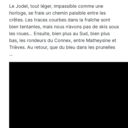
Le Jodel, tout léger, impassible comme une
horloge, se fraie un chemin paisible entre les
crêtes. Les traces courbes
dans la fraîche sont
bien tentantes, mais nous n’avons pas de skis sous
les roues…
Ensuite, bien plus au Sud, bien plus
bas, les rondeurs du Connex, entre Matheysine et
Trièves. Au retour, que du bleu
dans les prunelles
...