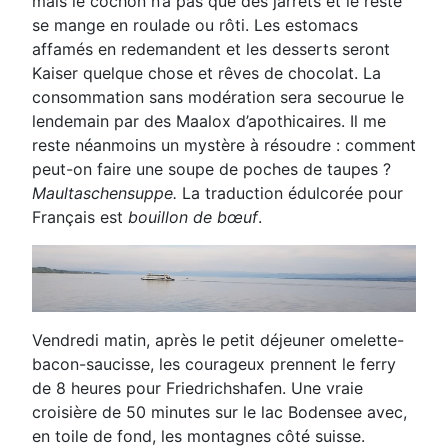
mais le cochon n’a pas que des jarrets et le reste
se mange en
roulade ou rôti. Les estomacs
affamés en redemandent et les desserts seront
Kaiser quelque chose et
rêves de chocolat. La
consommation sans modération sera secourue le
lendemain par des Maalox
d’apothicaires. Il me
reste néanmoins un mystère à résoudre : comment
peut-on faire une soupe de
poches de taupes ?
Maultaschensuppe
.
La traduction édulcorée pour
Français est
bouillon de bœuf
.
Vendredi matin, après le petit déjeuner omelette-
bacon-saucisse, les courageux prennent le ferry
de 8
heures pour Friedrichshafen. Une vraie
croisière de 50 minutes sur le lac Bodensee avec,
en toile de fond,
les montagnes côté suisse.