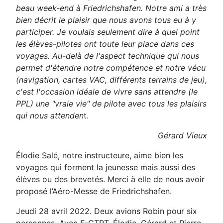
beau week-end à Friedrichshafen.
Notre ami a très
bien décrit le plaisir que nous avons tous eu à
y
participer. Je voulais seulement dire à quel point
les élèves-
pilotes ont toute leur place dans ces
voyages.
Au-delà de l'aspect technique qui nous
permet d'étendre notre
compétence et notre vécu
(navigation, cartes VAC, différents
terrains de jeu),
c'est l'occasion idéale de vivre sans attendre
(le
PPL) une "vraie vie" de pilote avec tous les plaisirs
qui nous
attenden
t.
Gérard Vieux
Élodie Salé,
notre instructeure, aime bien les
voyages qui forment la jeunesse mais aussi des
élèves ou
des brevetés. Merci à elle de nous avoir
proposé l’Aéro-Messe de Friedrichshafen.
Jeudi 28 avril 2022. Deux avions Robin pour six
personnes. Avec F-GTPT, Élodie, Gérard et Pierre