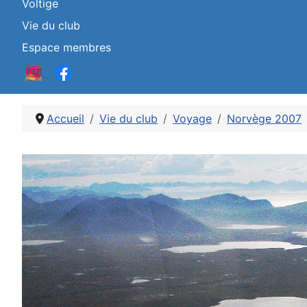
Voltige
Vie du club
Espace membres
Accueil
Vie du club
Voyage
Norvège 2007
Détails