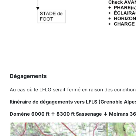
Dégagements
Au cas où le LFLG serait fermé en raison des condition
Itinéraire de dégagements vers LFLS (Grenoble Alpes
Domène 6000
ft
↑
8300
ft
Sassenage
↓ M
oirans 3