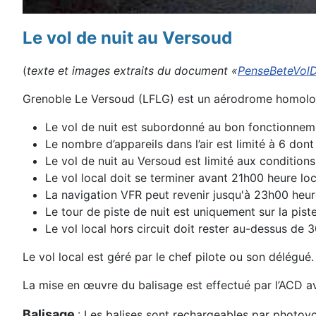
Le vol de nuit au Versoud
(
texte et images extraits du document «
PenseBeteVol
Grenoble Le Versoud (LFLG) est un aérodrome homologué 
Le vol de nuit est subordonné au bon fonctionneme
Le nombre d’appareils dans l’air est limité à 6 do
Le vol de nuit au Versoud est limité aux condition
Le vol local doit se terminer avant 21h00 heure loc
La navigation VFR peut revenir jusqu'à 23h00 heur
Le tour de piste de nuit est uniquement sur la pist
Le vol local hors circuit doit rester au-dessus de
Le vol local est géré par le chef pilote ou son délégué.
La mise en œuvre du balisage est effectué par l’ACD ave
Balisage
: Les balises sont rechargeables par photovo