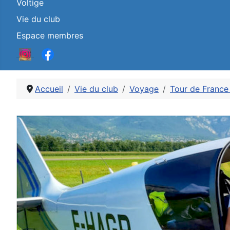
Voltige
Vie du club
Espace membres
Accueil
Vie du club
Voyage
Tour de France
Détails